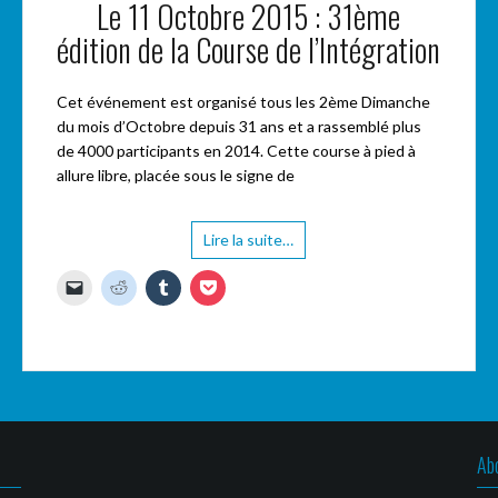
Le 11 Octobre 2015 : 31ème
édition de la Course de l’Intégration
Cet événement est organisé tous les 2ème Dimanche
du mois d’Octobre depuis 31 ans et a rassemblé plus
de 4000 participants en 2014. Cette course à pied à
allure libre, placée sous le signe de
Lire la suite…
C
C
C
C
l
l
l
l
i
i
i
i
q
q
q
q
u
u
u
u
e
e
e
e
r
z
z
z
p
p
p
p
o
o
o
o
u
u
u
u
r
r
r
r
e
p
p
p
n
a
a
a
Ab
v
r
r
r
o
t
t
t