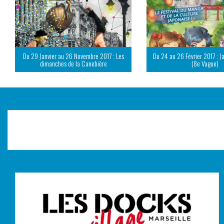
Du 29 Janvier au 26 Novembre 2017 : Les
Du 24 au 26 Février 2017 : J
dimanches de la Canebière
(8e Vague)