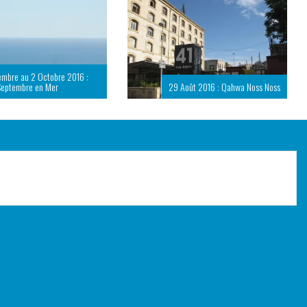
embre au 2 Octobre 2016 :
Septembre en Mer
29 Août 2016 : Qahwa Noss Noss