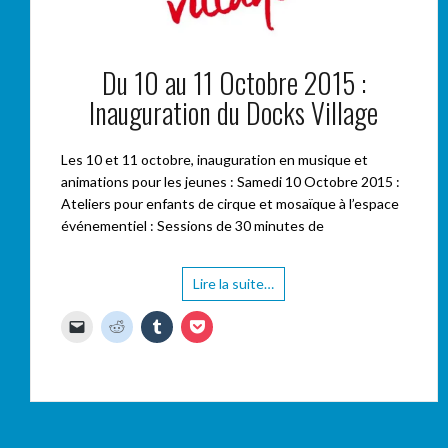
Du 10 au 11 Octobre 2015 :
Inauguration du Docks Village
Les 10 et 11 octobre, inauguration en musique et
animations pour les jeunes : Samedi 10 Octobre 2015 :
Ateliers pour enfants de cirque et mosaïque à l’espace
événementiel : Sessions de 30 minutes de
Lire la suite…
C
C
C
C
l
l
l
l
i
i
i
i
q
q
q
q
u
u
u
u
e
e
e
e
r
z
z
z
p
p
p
p
o
o
o
o
u
u
u
u