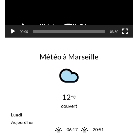
n
ê
t
r
e
)
00:00
03:30
Météo à Marseille
12
couvert
Lundi
Aujourd'hui
06:17
-
20:51