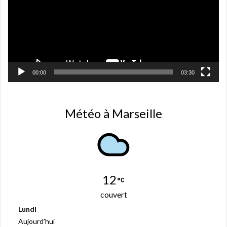
e
f
e
n
ê
t
r
e
)
00:00
03:30
Météo à Marseille
12
couvert
Lundi
Aujourd'hui