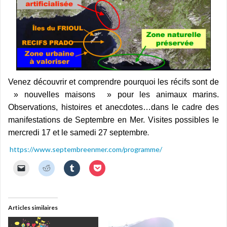
Venez découvrir et comprendre pourquoi les récifs sont de
» nouvelles maisons » pour les animaux marins.
Observations, histoires et anecdotes…dans le cadre des
manifestations de Septembre en Mer. Visites possibles le
mercredi 17 et le samedi 27 septembre
.
https://www.septembreenmer.com/programme/
C
C
C
C
l
l
l
l
i
i
i
i
q
q
q
q
u
u
u
u
e
e
e
e
r
z
z
z
Articles similaires
p
p
p
p
o
o
o
o
u
u
u
u