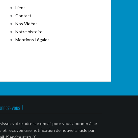
Liens
Contact
Nos Vidéos
Notre histoire
Mentions Légales
onnez-vous !
sissez votre adresse e-mail pour vous abonner à ce
e et recevoir une notification de nouvel article par
il. (Service gratuit)