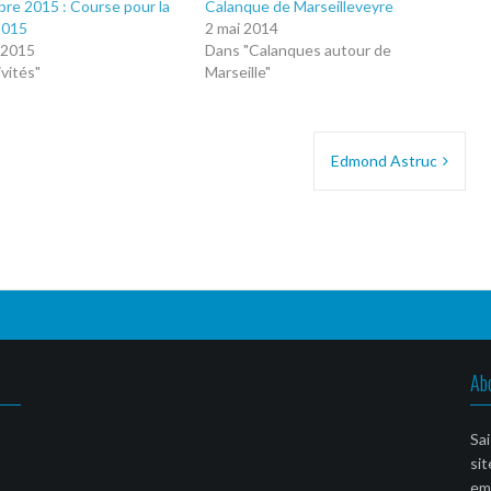
bre 2015 : Course pour la
Calanque de Marseilleveyre
2015
2 mai 2014
 2015
Dans "Calanques autour de
vités"
Marseille"
Edmond Astruc
Ab
Sai
sit
ema