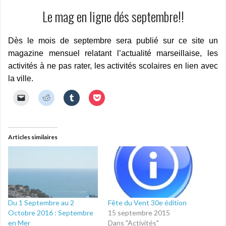
Le mag en ligne dés septembre!!
Dès le mois de septembre sera publié sur ce site un
magazine mensuel relatant l’actualité marseillaise, les
activités à ne pas rater, les activités scolaires en lien avec
la ville.
C
C
C
C
l
l
l
l
i
i
i
i
q
q
q
q
u
u
u
u
e
e
e
e
r
z
z
z
Articles similaires
p
p
p
p
o
o
o
o
u
u
u
u
r
r
r
r
e
p
p
p
n
a
a
a
v
r
r
r
o
t
t
t
y
a
a
a
e
g
g
g
Du 1 Septembre au 2
Fête du Vent 30e édition
r
e
e
e
Octobre 2016 : Septembre
15 septembre 2015
u
r
r
r
n
s
s
s
en Mer
Dans "Activités"