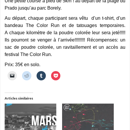
Une petite course à pied de 5km ! au départ de la plage du
Prado jusqu’au parc Borely.
Au départ, chaque participant sera vêtu d’un t-shirt, d’un
bandeau The Color Run et de tatouages temporaires.
A chaque kilomètre de la poudre colorée leur sera jeté!!!!!
Ils pourront se venger à l’arrivée!!!!!!!!! Récompenses: un
sac de poudre colorée, un ravitaillement et un accès au
festival The Color Run.
Prix: 35€ en solo.
C
C
C
C
l
l
l
l
i
i
i
i
q
q
q
q
u
u
u
u
e
e
e
e
r
z
z
z
Articles similaires
p
p
p
p
o
o
o
o
u
u
u
u
r
r
r
r
e
p
p
p
n
a
a
a
v
r
r
r
o
t
t
t