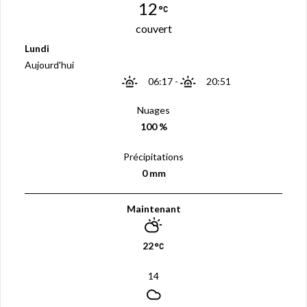
12
couvert
Lundi
Aujourd'hui
06:17
-
20:51
Nuages
100 %
Précipitations
0 mm
Maintenant
22
14