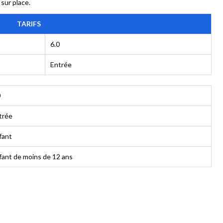
sur place.
TARIFS
6.0
Entrée
0
trée
fant
fant de moins de 12 ans