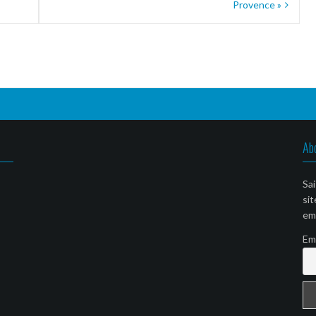
Provence »
Ab
Sai
sit
ema
Em