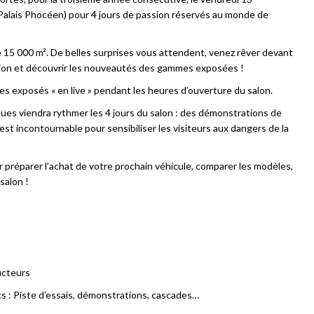
Palais Phocéen) pour 4 jours de passion réservés au monde de
e 15 000 m². De belles surprises vous attendent, venez rêver devant
tion et découvrir les nouveautés des gammes exposées !
es exposés « en live » pendant les heures d’ouverture du salon.
es viendra rythmer les 4 jours du salon : des démonstrations de
st incontournable pour sensibiliser les visiteurs aux dangers de la
r préparer l’achat de votre prochain véhicule, comparer les modèles,
salon !
ucteurs
cs : Piste d’essais, démonstrations, cascades…