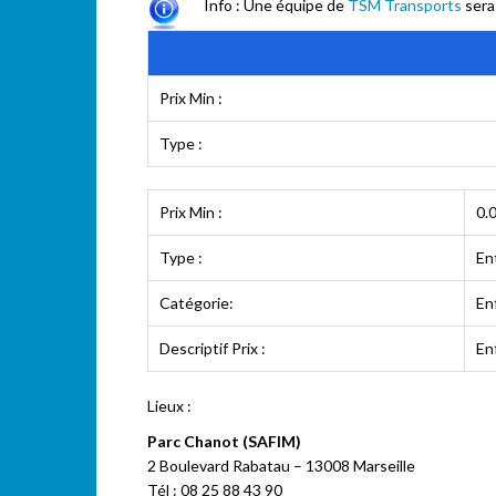
Info : Une équipe de
TSM Transports
sera 
Prix Min :
Type :
Prix Min :
0.
Type :
En
Catégorie:
En
Descriptif Prix :
En
Lieux :
Parc Chanot (SAFIM)
2 Boulevard Rabatau – 13008 Marseille
Tél : 08 25 88 43 90