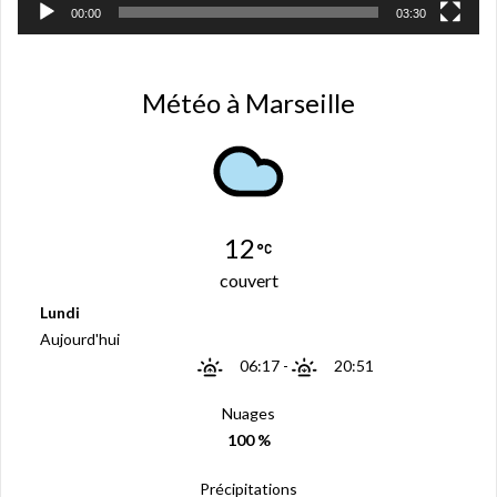
00:00
03:30
Météo à Marseille
12
couvert
Lundi
Aujourd'hui
06:17
-
20:51
Nuages
100 %
Précipitations