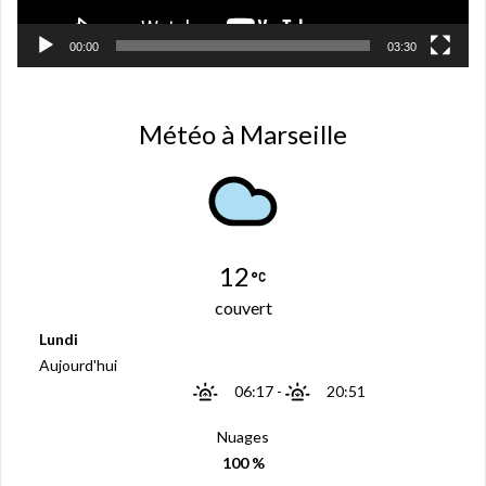
)
00:00
03:30
Météo à Marseille
12
couvert
Lundi
Aujourd'hui
06:17
-
20:51
Nuages
100 %