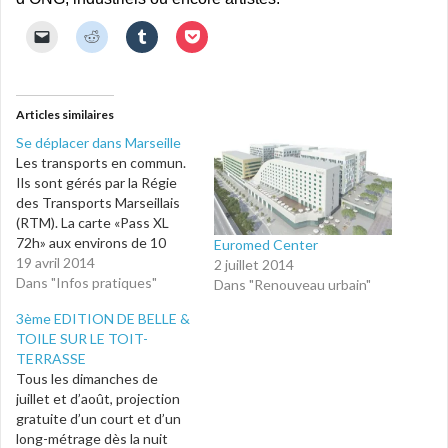
C
C
C
C
l
l
l
l
i
i
i
i
q
q
q
q
u
u
u
u
e
e
e
e
r
z
z
z
Articles similaires
p
p
p
p
o
o
o
o
Se déplacer dans Marseille
u
u
u
u
Les transports en commun.
r
r
r
r
e
p
p
p
Ils sont gérés par la Régie
n
a
a
a
des Transports Marseillais
v
r
r
r
o
t
t
t
(RTM). La carte «Pass XL
y
a
a
a
e
g
g
g
72h» aux environs de 10
Euromed Center
r
e
e
e
euros permet, par exemple,
19 avril 2014
2 juillet 2014
u
r
r
r
n
s
s
s
de voyager sans limitations
Dans "Infos pratiques"
Dans "Renouveau urbain"
l
u
u
u
sur l’ensemble du réseau
i
r
r
r
3ème EDITION DE BELLE &
e
R
T
P
pendant 72 h. L’office du
n
e
u
o
TOILE SUR LE TOIT-
tourisme propose aussi des
p
d
m
c
TERRASSE
a
d
b
k
City Pass donnant accès à
r
i
l
e
Tous les dimanches de
l’ensemble…
e
t
r
t
-
(
(
(
juillet et d’août, projection
m
o
o
o
gratuite d’un court et d’un
a
u
u
u
i
v
v
v
long-métrage dès la nuit